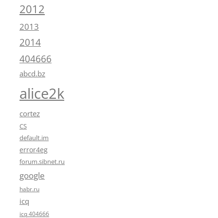
2012
2013
2014
404666
abcd.bz
alice2k
cortez
CS
default.im
error4eg
forum.sibnet.ru
google
habr.ru
icq
icq 404666