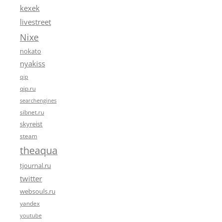
kexek
livestreet
Nixe
nokato
nyakiss
qip
qip.ru
searchengines
sibnet.ru
skyreist
steam
theaqua
tjournal.ru
twitter
websouls.ru
yandex
youtube