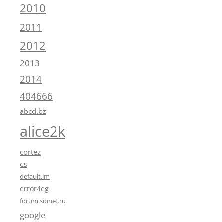
2010
2011
2012
2013
2014
404666
abcd.bz
alice2k
cortez
CS
default.im
error4eg
forum.sibnet.ru
google