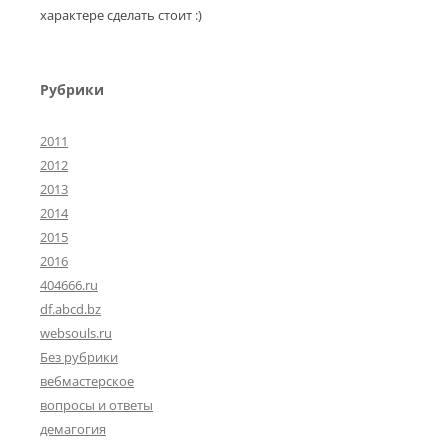
характере сделать стоит :)
Рубрики
2011
2012
2013
2014
2015
2016
404666.ru
df.abcd.bz
websouls.ru
Без рубрики
вебмастерское
вопросы и ответы
демагогия