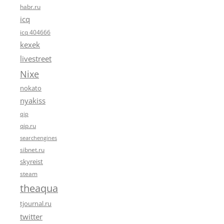
habr.ru
icq
icq 404666
kexek
livestreet
Nixe
nokato
nyakiss
qip
qip.ru
searchengines
sibnet.ru
skyreist
steam
theaqua
tjournal.ru
twitter