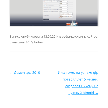
Запись опубликована
13.09.2014
в рубрике
скрины сайтов
с метками
2010
,
forteam
.
Навигация по записям
←
Домен .рф 2010
Инф тоже, на успехе qip
потерял лет 5 жизни,
создавая никому не
нужный bimoid
→