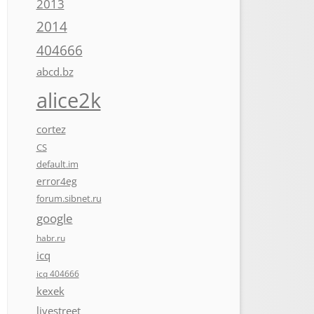
2013
2014
404666
abcd.bz
alice2k
cortez
CS
default.im
error4eg
forum.sibnet.ru
google
habr.ru
icq
icq 404666
kexek
livestreet