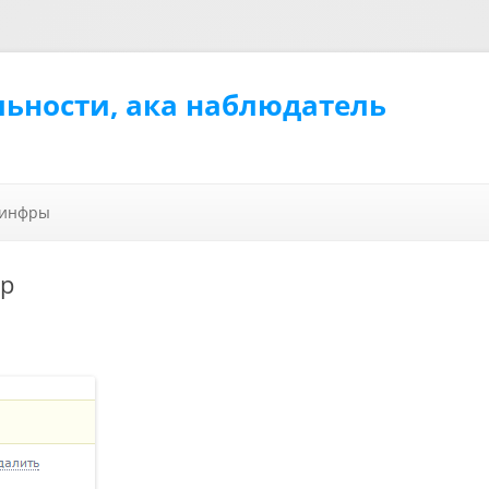
льности, ака наблюдатель
Перейти к содержимому
 инфры
ар