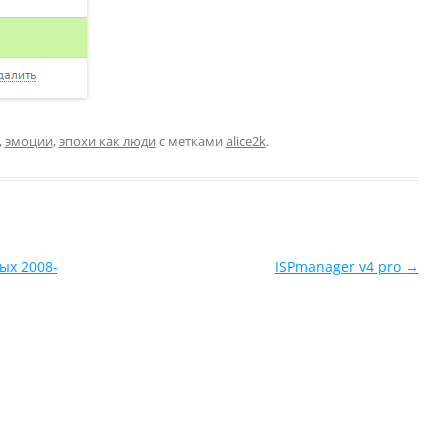
,
эмоции
,
эпохи как люди
с метками
alice2k
.
ых 2008-
ISPmanager v4 pro
→