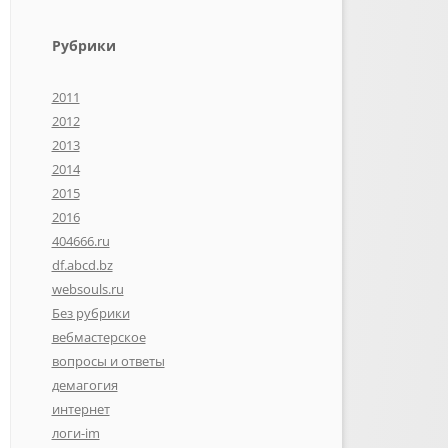
Рубрики
2011
2012
2013
2014
2015
2016
404666.ru
df.abcd.bz
websouls.ru
Без рубрики
вебмастерское
вопросы и ответы
демагогия
интернет
логи-im