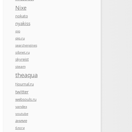
Nixe
nokato
nyakiss
qip
qip.ru
searchengines
sibnet.ru
skyreist
steam
theaqua
tjournal.ru
twitter
websouls.ru
yandex
youtube
аниме
блоги