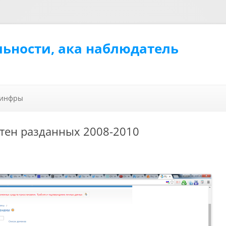
льности, ака наблюдатель
Перейти к содержимому
 инфры
отен разданных 2008-2010