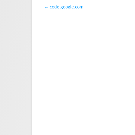
Навигация по записям
←
code.google.com