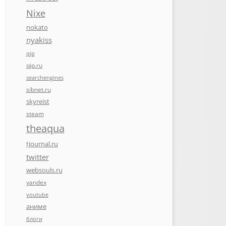
Nixe
nokato
nyakiss
qip
qip.ru
searchengines
sibnet.ru
skyreist
steam
theaqua
tjournal.ru
twitter
websouls.ru
yandex
youtube
аниме
блоги