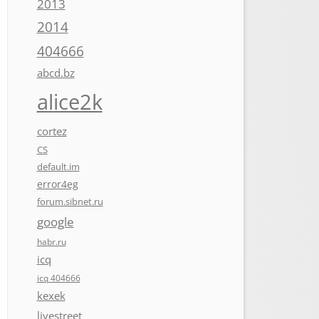
2013
2014
404666
abcd.bz
alice2k
cortez
CS
default.im
error4eg
forum.sibnet.ru
google
habr.ru
icq
icq 404666
kexek
livestreet