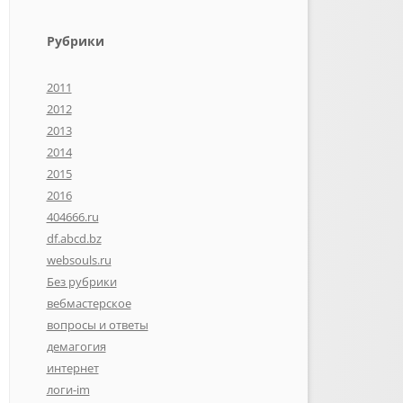
Рубрики
2011
2012
2013
2014
2015
2016
404666.ru
df.abcd.bz
websouls.ru
Без рубрики
вебмастерское
вопросы и ответы
демагогия
интернет
логи-im