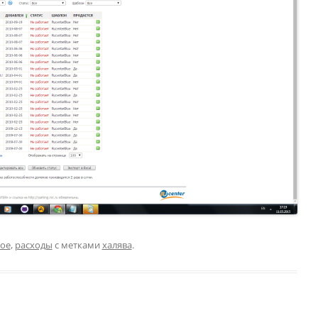
ое
,
расходы
с метками
халява
.