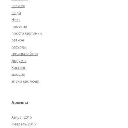
логи-im
люди
Никс
проекты
просто картинки
разное
расходы
скрины сайтов
форумы
Хостинг
эмоции
эпохи как люди
Архивы
Август 2016
Февраль 2016