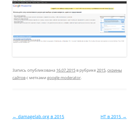
Запись опубликована
16.07.2015
в рубрике
2015
,
скрины
сайтов
с метками
google moderator
.
Навигация по записям
←
damagelab.org в 2015
HT в 2015
→