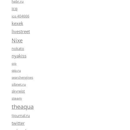
habr.ru
icq
icq 404666
kexek
livestreet
Nixe
nokato
nyakiss
qip
qip.ru
searchengines
sibnet.ru
skyreist
steam
theaqua
tjournal.ru
twitter