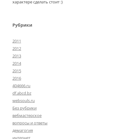
характере сделать стоит :)
Рубрики
2011
2012
2013
2014
2015
2016
404666.ru
df.abcd.bz
websouls.ru
Без рубрики
вебмастерское
вопросы и ответы
демагогия
интернет