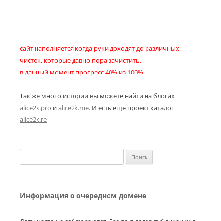
сайт наполняется когда руки доходят до различных
чисток, которые давно пора зачистить.
в данный момент прогресс 40% из 100%
Так же много истории вы можете найти на блогах
alice2k.pro
и
alice2k.me
. И есть еще проект каталог
alice2k.re
Найти:
Информация о очередном домене
Даты часто не соблюдаются. Где-то я делал публикации в