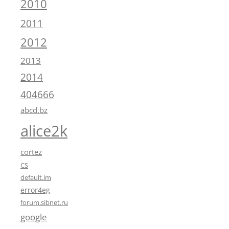
2010
2011
2012
2013
2014
404666
abcd.bz
alice2k
cortez
CS
default.im
error4eg
forum.sibnet.ru
google