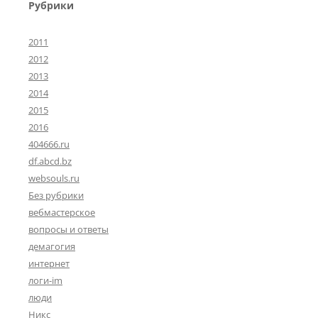
Рубрики
2011
2012
2013
2014
2015
2016
404666.ru
df.abcd.bz
websouls.ru
Без рубрики
вебмастерское
вопросы и ответы
демагогия
интернет
логи-im
люди
Никс