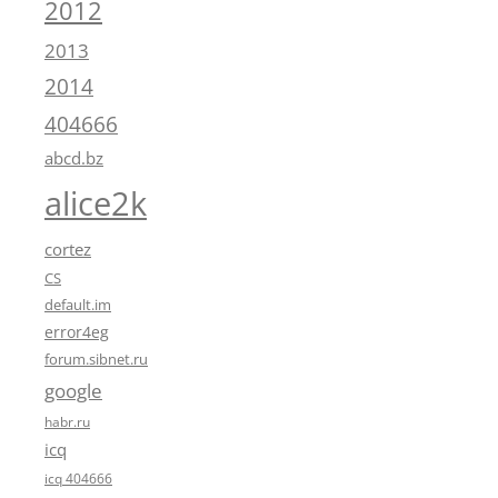
2012
2013
2014
404666
abcd.bz
alice2k
cortez
CS
default.im
error4eg
forum.sibnet.ru
google
habr.ru
icq
icq 404666