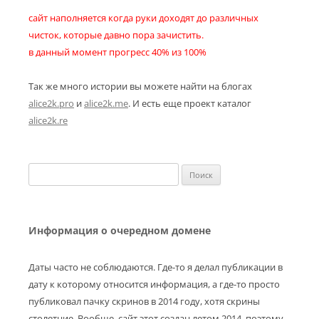
сайт наполняется когда руки доходят до различных
чисток, которые давно пора зачистить.
в данный момент прогресс 40% из 100%
Так же много истории вы можете найти на блогах
alice2k.pro
и
alice2k.me
. И есть еще проект каталог
alice2k.re
Найти:
Информация о очередном домене
Даты часто не соблюдаются. Где-то я делал публикации в
дату к которому относится информация, а где-то просто
публиковал пачку скринов в 2014 году, хотя скрины
столетние. Вообще, сайт этот создан летом 2014, поэтому