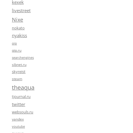
kexek
livestreet
Nixe
nokato
nyakiss
qip
qip.ru
searchengines
sibnet.ru
skyreist
steam
theaqua
tjournal.ru
twitter
websouls.ru
yandex
youtube