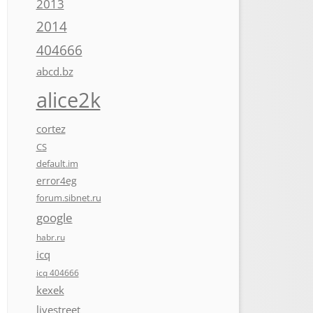
2013
2014
404666
abcd.bz
alice2k
cortez
CS
default.im
error4eg
forum.sibnet.ru
google
habr.ru
icq
icq 404666
kexek
livestreet