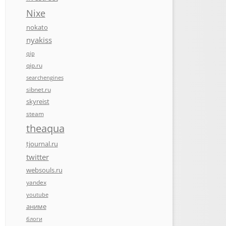
Nixe
nokato
nyakiss
qip
qip.ru
searchengines
sibnet.ru
skyreist
steam
theaqua
tjournal.ru
twitter
websouls.ru
yandex
youtube
аниме
блоги