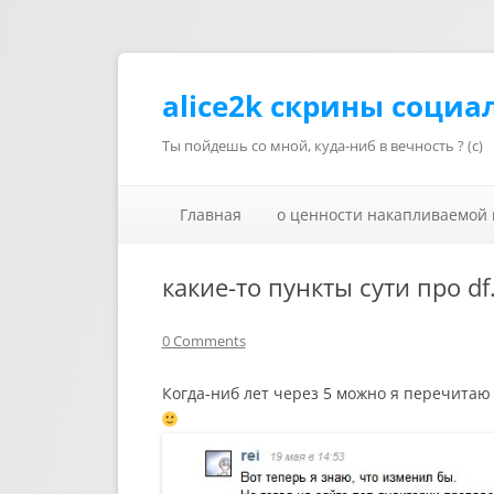
alice2k скрины социа
Ты пойдешь со мной, куда-ниб в вечность ? (с)
Главная
о ценности накапливаемой
какие-то пункты сути про df
0 Comments
Когда-ниб лет через 5 можно я перечитаю