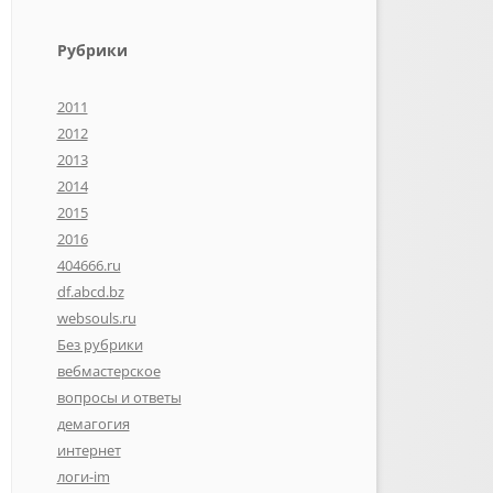
Рубрики
2011
2012
2013
2014
2015
2016
404666.ru
df.abcd.bz
websouls.ru
Без рубрики
вебмастерское
вопросы и ответы
демагогия
интернет
логи-im