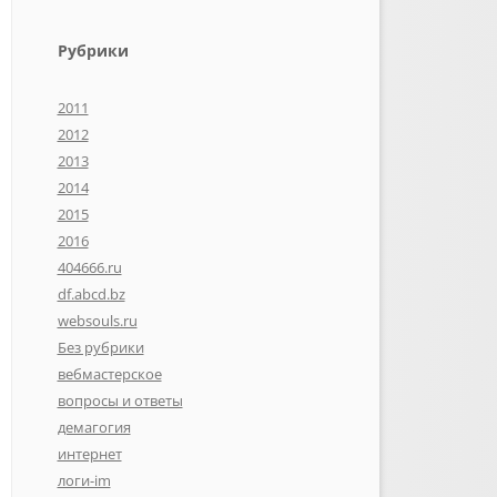
Рубрики
2011
2012
2013
2014
2015
2016
404666.ru
df.abcd.bz
websouls.ru
Без рубрики
вебмастерское
вопросы и ответы
демагогия
интернет
логи-im