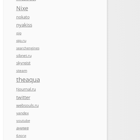
Nixe
nokato
nyakiss
qip
qip.ru
searchengines
sibnet.ru
skyreist
steam
theaqua
tjournal.ru
twitter
websouls.ru
yandex
youtube
аниме
блоги