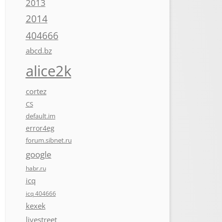
2013
2014
404666
abcd.bz
alice2k
cortez
CS
default.im
error4eg
forum.sibnet.ru
google
habr.ru
icq
icq 404666
kexek
livestreet