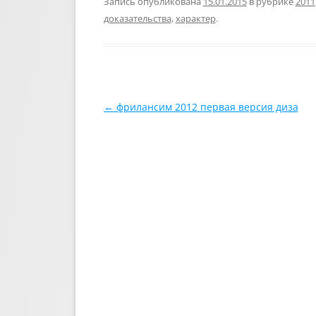
Запись опубликована
15.01.2015
в рубрике
2011
доказательства
,
характер
.
Навигация по записям
←
фрилансим 2012 первая версия диза