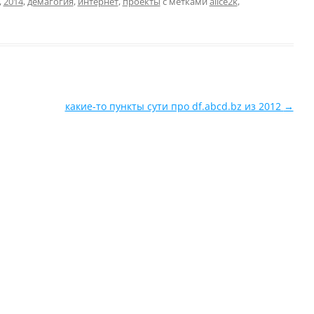
,
2014
,
демагогия
,
интернет
,
проекты
с метками
alice2k
,
какие-то пункты сути про df.abcd.bz из 2012
→