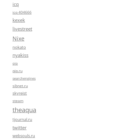
icq
icq 404666
kexek
livestreet
Nixe
nokato
nyakiss
qip
qip.ru
searchengines
sibnet.ru
skyreist
steam
theaqua
tjournal.ru
twitter
websouls.ru