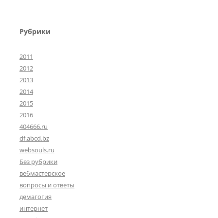
Рубрики
2011
2012
2013
2014
2015
2016
404666.ru
df.abcd.bz
websouls.ru
Без рубрики
вебмастерское
вопросы и ответы
демагогия
интернет