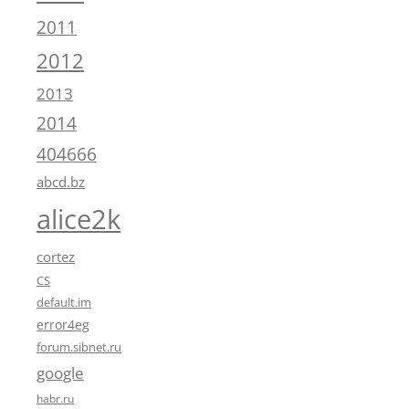
2011
2012
2013
2014
404666
abcd.bz
alice2k
cortez
CS
default.im
error4eg
forum.sibnet.ru
google
habr.ru