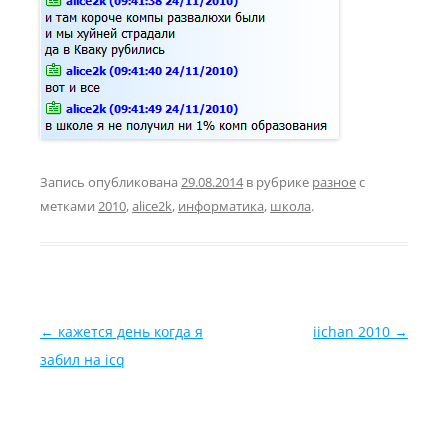
Запись опубликована
29.08.2014
в рубрике
разное
с
метками
2010
,
alice2k
,
информатика
,
школа
.
Навигация по записям
←
кажется день когда я
iichan 2010
→
забил на icq