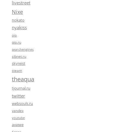
livestreet
Nixe
nokato
nyakiss
qip
qip.ru
searchengines
sibnet.ru
skyreist
steam
theaqua
tjournal.ru
twitter
websouls.ru
yandex
youtube
аниме