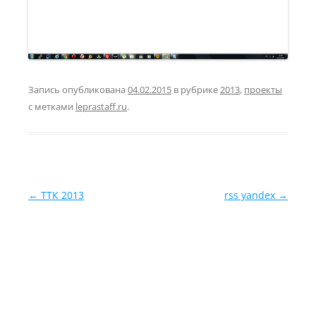
Запись опубликована
04.02.2015
в рубрике
2013
,
проекты
с метками
leprastaff.ru
.
Навигация по записям
←
ТТК 2013
rss yandex
→