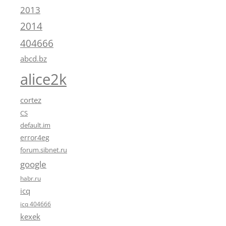
2013
2014
404666
abcd.bz
alice2k
cortez
CS
default.im
error4eg
forum.sibnet.ru
google
habr.ru
icq
icq 404666
kexek