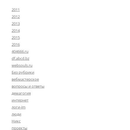
2011
2012
2013
2014
2015
2016
404666.ru
df.abcd.bz
websouls.ru
Без рубрики
вебмастерское
вопросы и ответы
демагогия
интернет
логи-im
люди
Никс
проекты