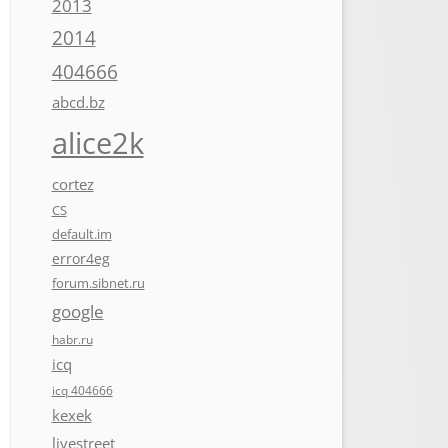
2013
2014
404666
abcd.bz
alice2k
cortez
CS
default.im
error4eg
forum.sibnet.ru
google
habr.ru
icq
icq 404666
kexek
livestreet