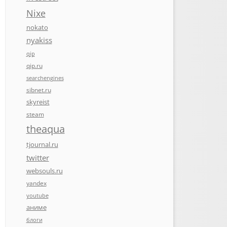
Nixe
nokato
nyakiss
qip
qip.ru
searchengines
sibnet.ru
skyreist
steam
theaqua
tjournal.ru
twitter
websouls.ru
yandex
youtube
аниме
блоги