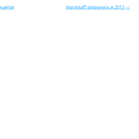
нципах
leprastaff закрылась в 2013
→