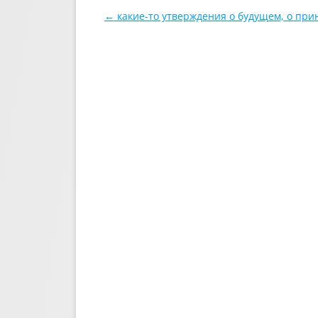
Навигация по записям
←
какие-то утверждения о будущем, о при