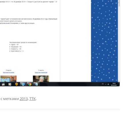
с метками
2013
,
ТТК
.