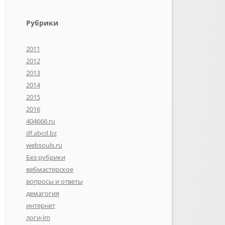
Рубрики
2011
2012
2013
2014
2015
2016
404666.ru
df.abcd.bz
websouls.ru
Без рубрики
вебмастерское
вопросы и ответы
демагогия
интернет
логи-im