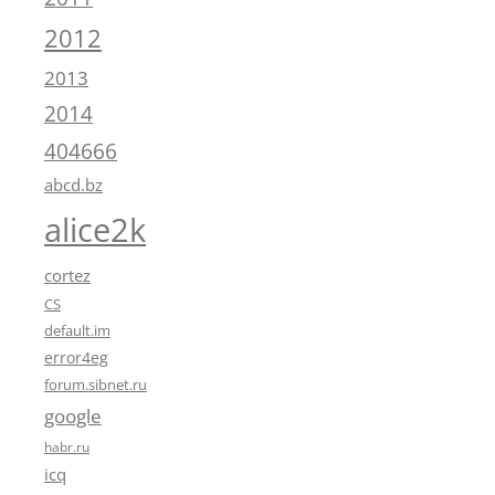
2012
2013
2014
404666
abcd.bz
alice2k
cortez
CS
default.im
error4eg
forum.sibnet.ru
google
habr.ru
icq