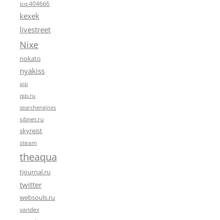
icq 404666
kexek
livestreet
Nixe
nokato
nyakiss
qip
qip.ru
searchengines
sibnet.ru
skyreist
steam
theaqua
tjournal.ru
twitter
websouls.ru
yandex