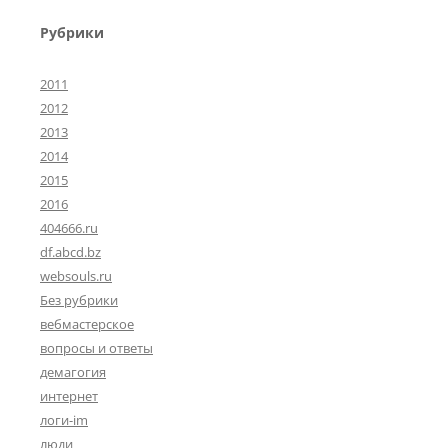
Рубрики
2011
2012
2013
2014
2015
2016
404666.ru
df.abcd.bz
websouls.ru
Без рубрики
вебмастерское
вопросы и ответы
демагогия
интернет
логи-im
люди