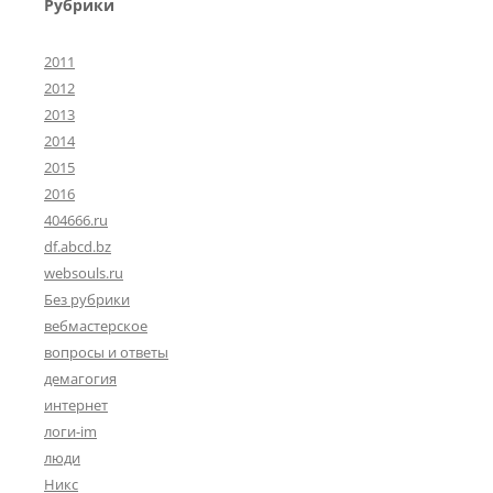
Рубрики
2011
2012
2013
2014
2015
2016
404666.ru
df.abcd.bz
websouls.ru
Без рубрики
вебмастерское
вопросы и ответы
демагогия
интернет
логи-im
люди
Никс