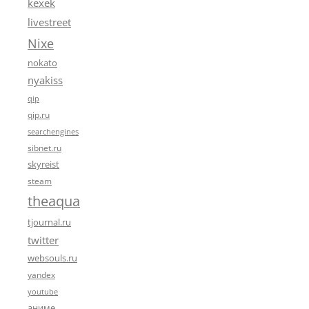
kexek
livestreet
Nixe
nokato
nyakiss
qip
qip.ru
searchengines
sibnet.ru
skyreist
steam
theaqua
tjournal.ru
twitter
websouls.ru
yandex
youtube
аниме