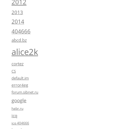
2012
2013
2014
404666
abcd.bz
alice2k
cortez
CS
default.im
error4eg
forum.sibnet.ru
google
habr.ru
icq
icq 404666