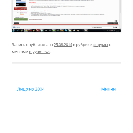
Запись опубликована
25.08.2014
в рубрике
форумы
с
метками
mygame.ws
.
Навигация по записям
←
Лицо из 2004
Минчи
→