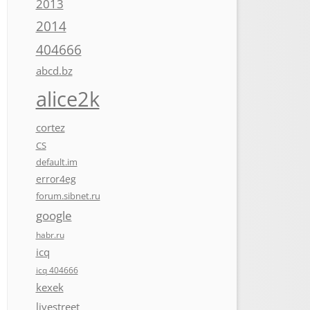
2013
2014
404666
abcd.bz
alice2k
cortez
CS
default.im
error4eg
forum.sibnet.ru
google
habr.ru
icq
icq 404666
kexek
livestreet