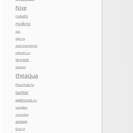
Nixe
nokato
nyakiss
qip
qip.ru
searchengines
sibnet.ru
skyreist
steam
theaqua
tjournal.ru
twitter
websouls.ru
yandex
youtube
аниме
блоги