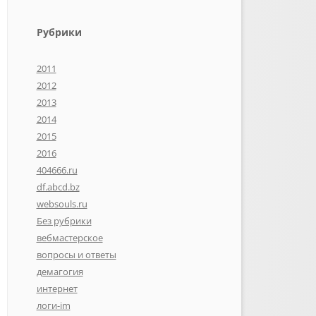
Рубрики
2011
2012
2013
2014
2015
2016
404666.ru
df.abcd.bz
websouls.ru
Без рубрики
вебмастерское
вопросы и ответы
демагогия
интернет
логи-im