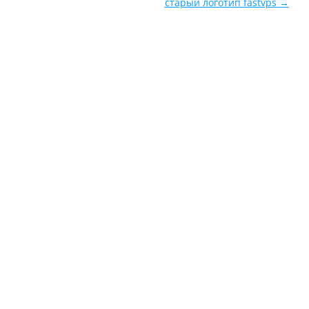
старый логотип fastvps
→