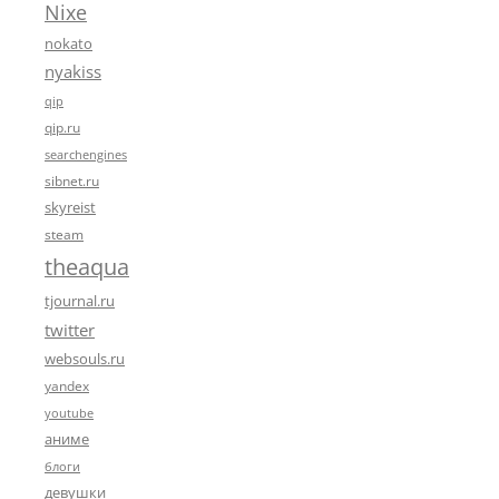
Nixe
nokato
nyakiss
qip
qip.ru
searchengines
sibnet.ru
skyreist
steam
theaqua
tjournal.ru
twitter
websouls.ru
yandex
youtube
аниме
блоги
девушки