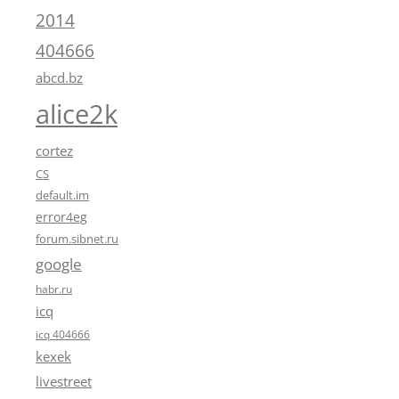
2014
404666
abcd.bz
alice2k
cortez
CS
default.im
error4eg
forum.sibnet.ru
google
habr.ru
icq
icq 404666
kexek
livestreet