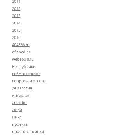
2011
2012
2013
2014
2015
2016
404666.ru
df.abcd.bz
websouls.ru
Без рубрики
вебмастерское
вопросы и ответы
демагогия
интернет
логи-im
люди
Никс
проекты
просто картинки