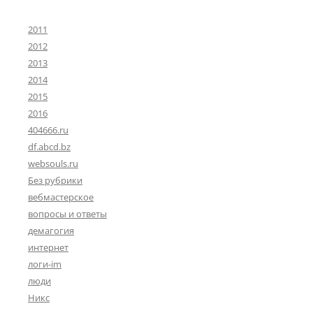
2011
2012
2013
2014
2015
2016
404666.ru
df.abcd.bz
websouls.ru
Без рубрики
вебмастерское
вопросы и ответы
демагогия
интернет
логи-im
люди
Никс