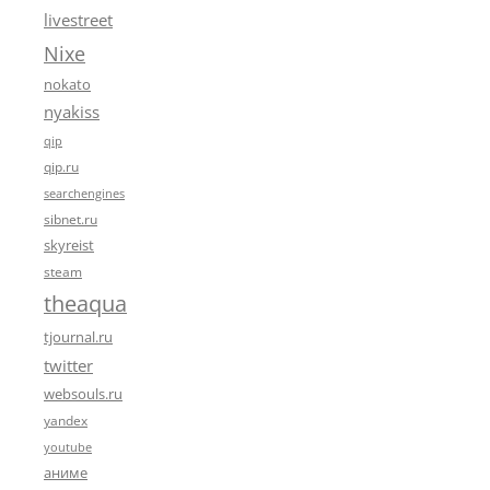
livestreet
Nixe
nokato
nyakiss
qip
qip.ru
searchengines
sibnet.ru
skyreist
steam
theaqua
tjournal.ru
twitter
websouls.ru
yandex
youtube
аниме