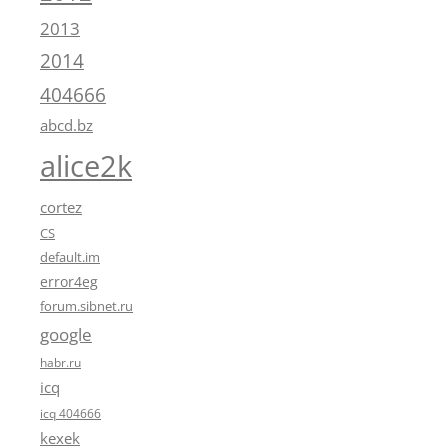
2013
2014
404666
abcd.bz
alice2k
cortez
CS
default.im
error4eg
forum.sibnet.ru
google
habr.ru
icq
icq 404666
kexek