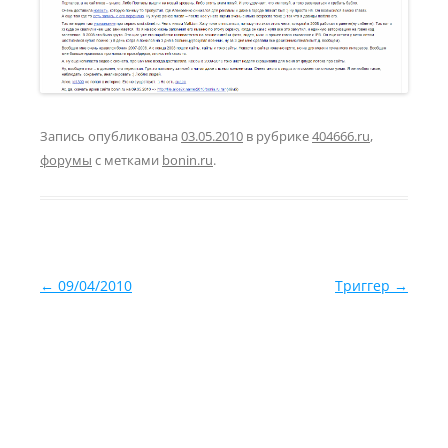
Запись опубликована
03.05.2010
в рубрике
404666.ru
,
форумы
с метками
bonin.ru
.
Навигация по записям
←
09/04/2010
Триггер
→