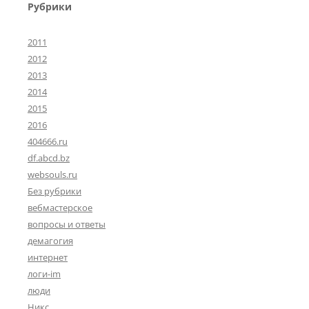
Рубрики
2011
2012
2013
2014
2015
2016
404666.ru
df.abcd.bz
websouls.ru
Без рубрики
вебмастерское
вопросы и ответы
демагогия
интернет
логи-im
люди
Никс