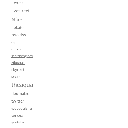
kexek
livestreet
Nixe
nokato
nyakiss
qip
qip.ru
searchengines
sibnet.ru
skyreist
steam
theaqua
tjournal.ru
twitter
websouls.ru
yandex
youtube