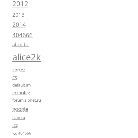
2012
2013
2014
404666
abcd.bz
alice2k
cortez
CS
default.im
error4eg
forum.sibnet.ru
google
habr.ru
icq
icq 404666