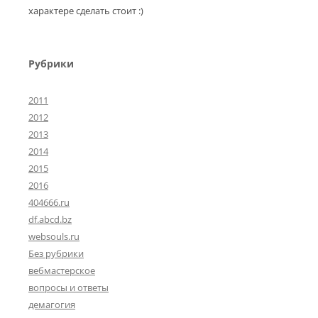
характере сделать стоит :)
Рубрики
2011
2012
2013
2014
2015
2016
404666.ru
df.abcd.bz
websouls.ru
Без рубрики
вебмастерское
вопросы и ответы
демагогия