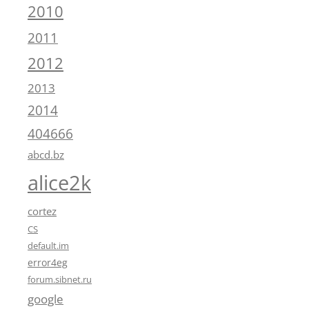
2010
2011
2012
2013
2014
404666
abcd.bz
alice2k
cortez
CS
default.im
error4eg
forum.sibnet.ru
google