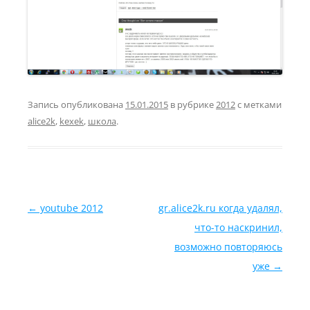
Запись опубликована
15.01.2015
в рубрике
2012
с метками
alice2k
,
kexek
,
школа
.
Навигация по записям
←
youtube 2012
gr.alice2k.ru когда удалял,
что-то наскринил,
возможно повторяюсь
уже
→