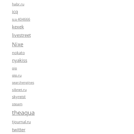
habr.ru
icq
icq 404666
kexek
livestreet
Nixe
nokato
nyakiss
qip
qip.ru
searchengines
sibnet.ru
skyreist
steam
theaqua
tjournal.ru
twitter