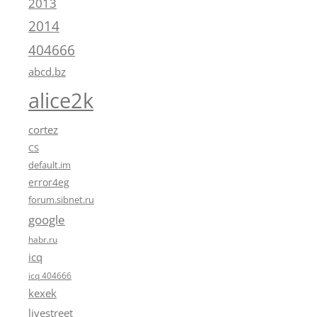
2013
2014
404666
abcd.bz
alice2k
cortez
CS
default.im
error4eg
forum.sibnet.ru
google
habr.ru
icq
icq 404666
kexek
livestreet