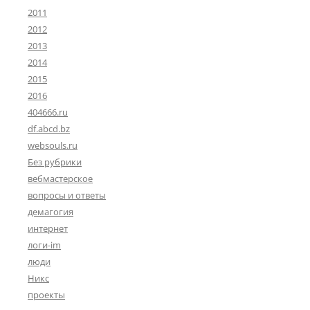
2011
2012
2013
2014
2015
2016
404666.ru
df.abcd.bz
websouls.ru
Без рубрики
вебмастерское
вопросы и ответы
демагогия
интернет
логи-im
люди
Никс
проекты