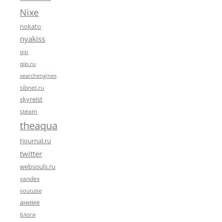
Nixe
nokato
nyakiss
qip
qip.ru
searchengines
sibnet.ru
skyreist
steam
theaqua
tjournal.ru
twitter
websouls.ru
yandex
youtube
аниме
блоги