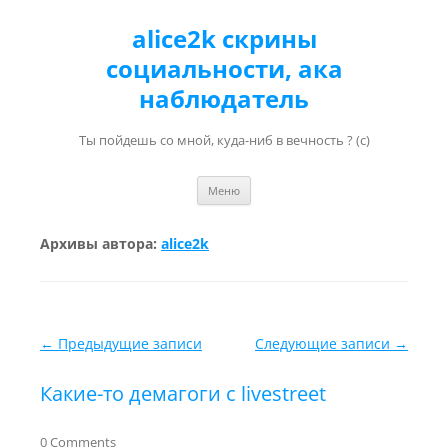
alice2k скрины
социальности, ака
наблюдатель
Ты пойдешь со мной, куда-ниб в вечность ? (с)
Перейти к содержимому
Меню
Архивы автора:
alice2k
Навигация по записям
←
Предыдущие записи
Следующие записи
→
Какие-то демагоги с livestreet
0 Comments