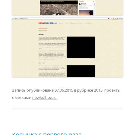
Запись опубликована
07.06.2015
в рубрике
2015
,
проекты
с метками
newkolhoz.ru
.
Косынка с первого раза