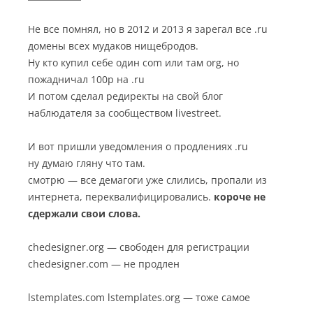
Не все помнял, но в 2012 и 2013 я зарегал все .ru
домены всех мудаков нищебродов.
Ну кто купил себе один com или там org, но
пожадничал 100р на .ru
И потом сделал редиректы на свой блог
наблюдателя за сообществом livestreet.
И вот пришли уведомления о продлениях .ru
ну думаю гляну что там.
смотрю — все демагоги уже слились, пропали из
интернета, переквалифицировались.
короче не
сдержали свои слова.
chedesigner.org — свободен для регистрации
chedesigner.com — не продлен
lstemplates.com lstemplates.org — тоже самое