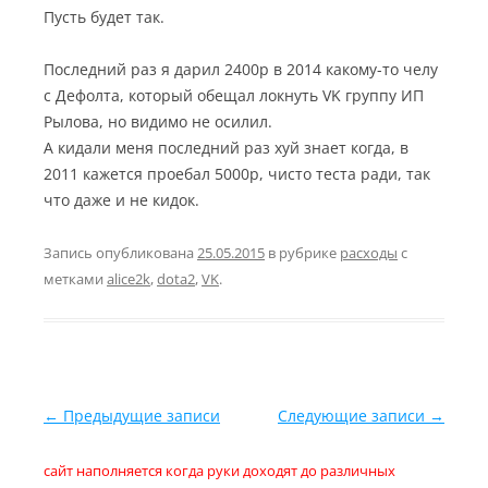
Пусть будет так.
Последний раз я дарил 2400р в 2014 какому-то челу
с Дефолта, который обещал локнуть VK группу ИП
Рылова, но видимо не осилил.
А кидали меня последний раз хуй знает когда, в
2011 кажется проебал 5000р, чисто теста ради, так
что даже и не кидок.
Запись опубликована
25.05.2015
в рубрике
расходы
с
метками
alice2k
,
dota2
,
VK
.
Навигация по записям
←
Предыдущие записи
Следующие записи
→
сайт наполняется когда руки доходят до различных